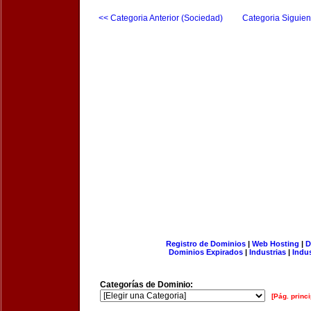
<< Categoria Anterior (Sociedad)
Categoria Siguien
Registro de Dominios
|
Web Hosting
|
D
Dominios Expirados
|
Industrias
|
Indu
Categorías de Dominio:
[Pág. princi