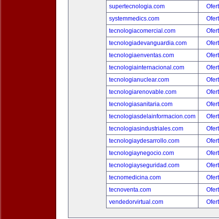
supertecnologia.com
Ofer
systemmedics.com
Ofer
tecnologiacomercial.com
Ofer
tecnologiadevanguardia.com
Ofer
tecnologiaenventas.com
Ofer
tecnologiainternacional.com
Ofer
tecnologianuclear.com
Ofer
tecnologiarenovable.com
Ofer
tecnologiasanitaria.com
Ofer
tecnologiasdelainformacion.com
Ofer
tecnologiasindustriales.com
Ofer
tecnologiaydesarrollo.com
Ofer
tecnologiaynegocio.com
Ofer
tecnologiayseguridad.com
Ofer
tecnomedicina.com
Ofer
tecnoventa.com
Ofer
vendedorvirtual.com
Ofer