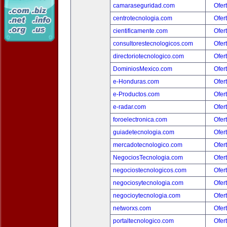
camaraseguridad.com
Ofer
centrotecnologia.com
Ofer
cientificamente.com
Ofer
consultorestecnologicos.com
Ofer
directoriotecnologico.com
Ofer
DominiosMexico.com
Ofer
e-Honduras.com
Ofer
e-Productos.com
Ofer
e-radar.com
Ofer
foroelectronica.com
Ofer
guiadetecnologia.com
Ofer
mercadotecnologico.com
Ofer
NegociosTecnologia.com
Ofer
negociostecnologicos.com
Ofer
negociosytecnologia.com
Ofer
negocioytecnologia.com
Ofer
networxs.com
Ofer
portaltecnologico.com
Ofer