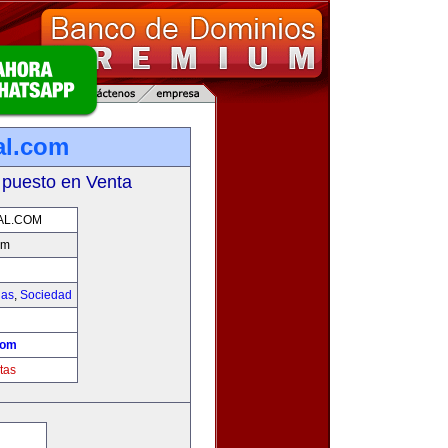
al.com
 puesto en Venta
AL.COM
om
ias
,
Sociedad
!
com
tas