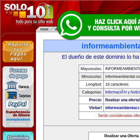
informeambient
El dueño de este dominio lo ha
Mayusculas:
INFORMEAMBIENT
Minusculas:
informeambiental.c
Longitud:
16 caracteres
Categorias:
InformaciÃ³n y Notic
Precio:
Realizar una oferta
Visitar!
informeambiental.
Serán consideradas ofer
Realizar una Oferta