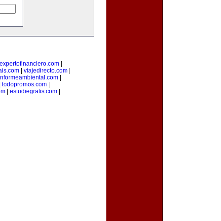
expertofinanciero.com
|
ais.com
|
viajedirecto.com
|
informeambiental.com
|
|
todopromos.com
|
om
|
estudiegratis.com
|