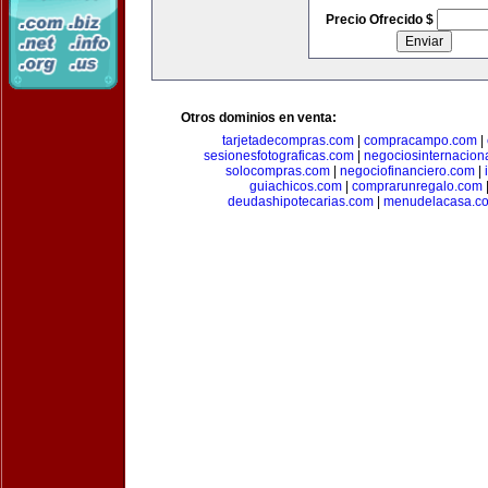
Precio Ofrecido $
Otros dominios en venta:
tarjetadecompras.com
|
compracampo.com
|
sesionesfotograficas.com
|
negociosinternacion
solocompras.com
|
negociofinanciero.com
|
guiachicos.com
|
comprarunregalo.com
deudashipotecarias.com
|
menudelacasa.c