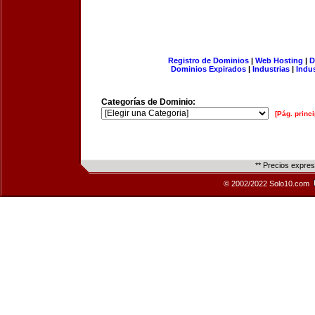
Registro de Dominios
|
Web Hosting
|
D
Dominios Expirados
|
Industrias
|
Indu
Categorías de Dominio:
[Pág. princi
** Precios expre
© 2002/2022 Solo10.com